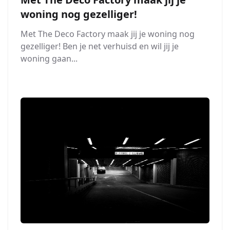
woning nog gezelliger!
Met The Deco Factory maak jij je woning nog
gezelliger! Ben je net verhuisd en wil jij je
woning gaan...